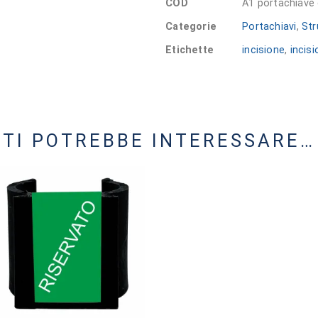
COD
A1 portachiave 
Categorie
Portachiavi
,
Str
Etichette
incisione
,
incisi
TI POTREBBE INTERESSARE…