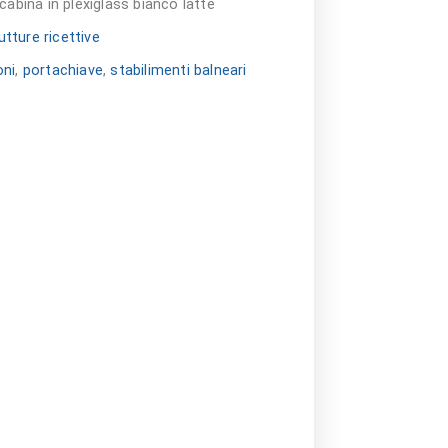
cabina in plexiglass bianco latte
utture ricettive
oni
,
portachiave
,
stabilimenti balneari