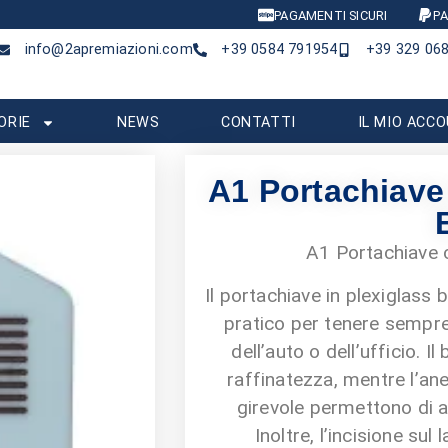
PAGAMENTI SICURI
PA
info@2apremiazioni.com
+39 0584 791954
+39 329 06
ORIE
NEWS
CONTATTI
IL MIO ACC
A1 Portachiave
A1 Portachiave c
Il portachiave in plexiglass 
pratico per tenere sempre 
dell’auto o dell’ufficio. 
raffinatezza, mentre l’anel
girevole permettono di 
Inoltre, l’incisione sul