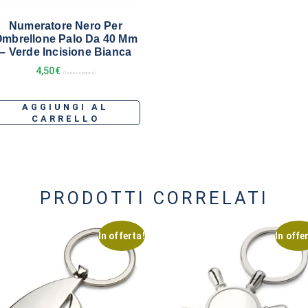
Numeratore Nero Per
mbrellone Palo Da 40 Mm
– Verde Incisione Bianca
4,50
€
(Tasse escluse)
AGGIUNGI AL
CARRELLO
PRODOTTI CORRELATI
In offerta!
In offe