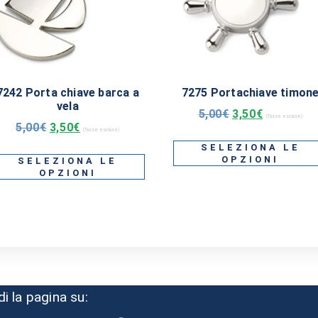
7242 Porta chiave barca a
7275 Portachiave timon
vela
5,00
€
3,50
€
(Tasse escluse)
5,00
€
3,50
€
(Tasse escluse)
SELEZIONA LE
OPZIONI
SELEZIONA LE
OPZIONI
di la pagina su: