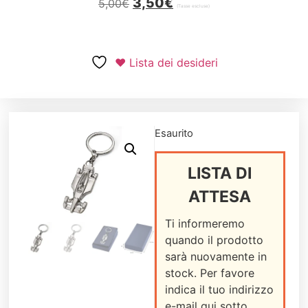
3,50
€
5,00
€
(Tasse escluse)
❤ Lista dei desideri
Esaurito
LISTA DI
ATTESA
Ti informeremo
quando il prodotto
sarà nuovamente in
stock. Per favore
indica il tuo indirizzo
e-mail qui sotto.