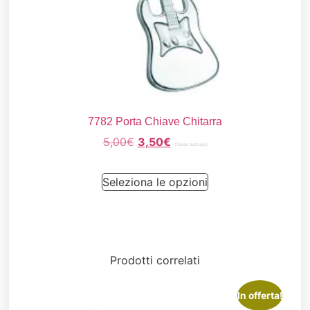
7782 Porta Chiave Chitarra
5,00
€
3,50
€
(Tasse escluse)
Seleziona le opzioni
Prodotti correlati
In offerta!