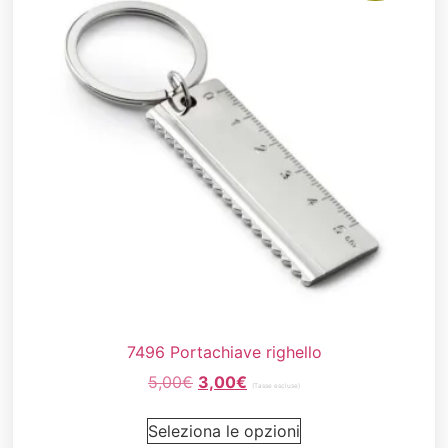
7496 Portachiave righello
5,00
€
3,00
€
(Tasse escluse)
Seleziona le opzioni