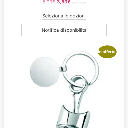
5,00
€
3,50
€
(Tasse escluse)
Seleziona le opzioni
Notifica disponibilità
In offerta!