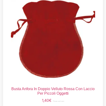
Busta Anfora In Doppio Velluto Rossa Con Laccio
Per Piccoli Oggetti
1,40
€
(Tasse escluse)