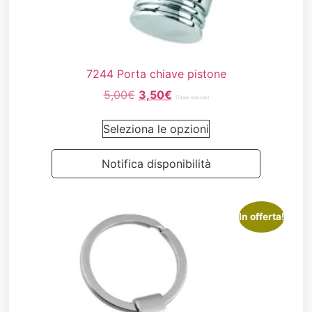
7244 Porta chiave pistone
5,00
€
3,50
€
(Tasse escluse)
Seleziona le opzioni
Notifica disponibilità
In offerta!