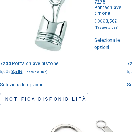
7275
Portachiave
timone
5,00
€
3,50
€
(Tasse escluse)
Seleziona le
opzioni
7244 Porta chiave pistone
72
5,00
€
3,50
€
5,
(Tasse escluse)
Seleziona le opzioni
Se
NOTIFICA DISPONIBILITÀ