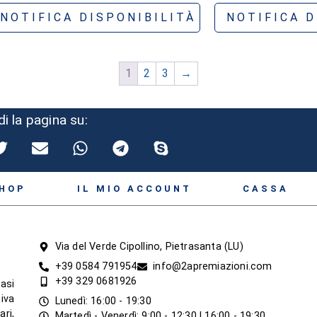
NOTIFICA DISPONIBILITÀ
NOTIFICA D
1
2
3
→
di la pagina su:
HOP
IL MIO ACCOUNT
CASSA
Via del Verde Cipollino, Pietrasanta (LU)
+39 0584 791954
info@2apremiazioni.com
+39 329 0681926
asi
iva
Lunedì: 16:00 - 19:30
ari,
Martedì - Venerdì: 9:00 - 12:30 | 16:00 - 19:30