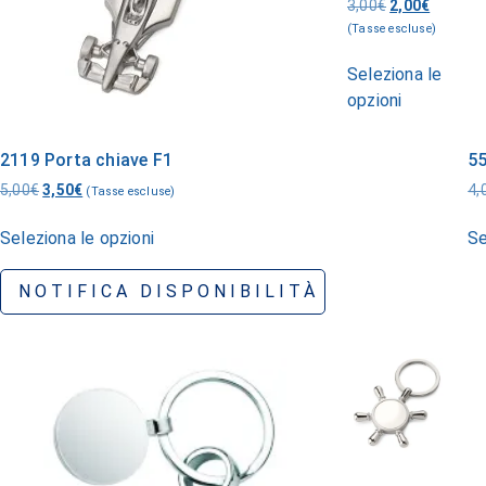
3,00
€
2,00
€
(Tasse escluse)
Seleziona le
opzioni
2119 Porta chiave F1
55
5,00
€
3,50
€
4,
(Tasse escluse)
Seleziona le opzioni
Se
NOTIFICA DISPONIBILITÀ