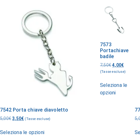
7573
Portachiave
badile
7,50
€
4,00
€
(Tasse escluse)
Seleziona le
opzioni
7542 Porta chiave diavoletto
77
5,00
€
3,50
€
5,
(Tasse escluse)
Seleziona le opzioni
Se