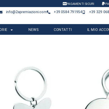
PAGAMENTI SICURI
PA
info@2apremiazioni.com
+39 0584 791954
+39 329 06
ORIE
NEWS
CONTATTI
IL MIO ACC