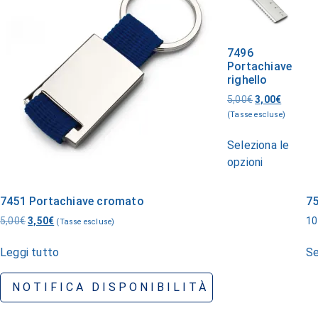
7496
Portachiave
righello
5,00
€
3,00
€
(Tasse escluse)
Seleziona le
opzioni
7451 Portachiave cromato
75
5,00
€
3,50
€
10
(Tasse escluse)
Leggi tutto
Se
NOTIFICA DISPONIBILITÀ