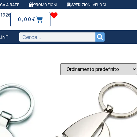
GA A RATE
PROMOZIONI
SPEDIZIONI VELOCI
81926
0,00
€
OUNT