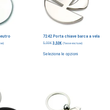
neutro
7242 Porta chiave barca a vela
5,00
€
3,50
€
use)
(Tasse escluse)
Seleziona le opzioni