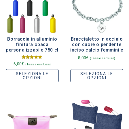
Borraccia in alluminio
Braccialetto in acciaio
finitura opaca
con cuore o pendente
personalizzabile 750 cl
inciso calcio femminile
8,00
€
(Tasse escluse)
Valutato
6,00
€
(Tasse escluse)
5.00
su 5
SELEZIONA LE
SELEZIONA LE
OPZIONI
OPZIONI