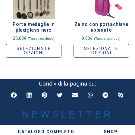
Porta medaglie in
Zaino con portachiave
plexiglass nero
abbinato
20,00
€
9,00
€
(Tasse escluse)
(Tasse escluse)
SELEZIONA LE
SELEZIONA LE
OPZIONI
OPZIONI
Condividi la pagina su:
NEWSLETTER
CATALOGO COMPLETO
SHOP