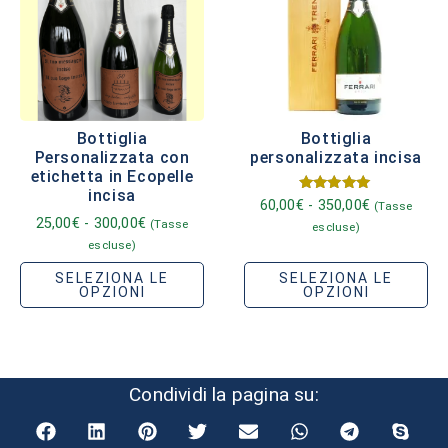
Bottiglia
Bottiglia
Personalizzata con
personalizzata incisa
etichetta in Ecopelle
incisa
Valutato
60,00
€
-
350,00
€
(Tasse
5.00
25,00
€
-
300,00
€
(Tasse
escluse)
su 5
escluse)
SELEZIONA LE
SELEZIONA LE
OPZIONI
OPZIONI
Condividi la pagina su: