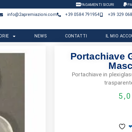
PAGAMENTI SICURI
PA
info@2apremiazioni.com
+39 0584 791954
+39 329 06
ORIE
NEWS
CONTATTI
IL MIO ACC
Portachiave G
Masc
Portachiave in plexigla
trasparente
5,
❤