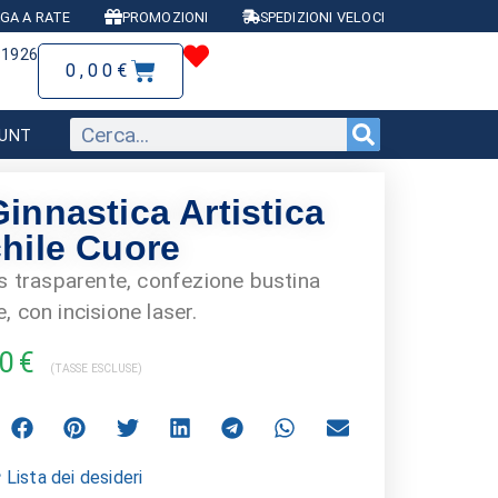
GA A RATE
PROMOZIONI
SPEDIZIONI VELOCI
81926
0,00
€
OUNT
innastica Artistica
hile Cuore
ss trasparente, confezione bustina
, con incisione laser.
00
€
(TASSE ESCLUSE)
 Lista dei desideri