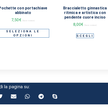
Pochette con portachiave
Braccialetto ginnastica
abbinato
ritmica e artistica con
pendente cuore inciso
7,50
€
(Tasse escluse)
8,00
€
(Tasse escluse)
SELEZIONA LE
OPZIONI
SCEGLI
di la pagina su: