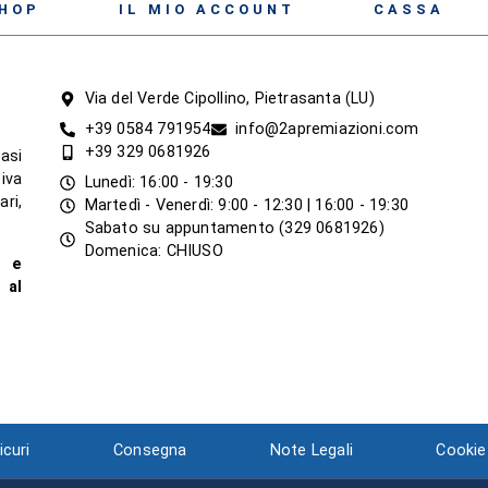
HOP
IL MIO ACCOUNT
CASSA
Via del Verde Cipollino, Pietrasanta (LU)
+39 0584 791954
info@2apremiazioni.com
+39 329 0681926
asi
iva
Lunedì: 16:00 - 19:30
ari,
Martedì - Venerdì: 9:00 - 12:30 | 16:00 - 19:30
Sabato su appuntamento (329 0681926)
Domenica: CHIUSO
a e
 al
curi
Consegna
Note Legali
Cookie