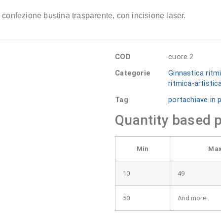
 confezione bustina trasparente, con incisione laser.
COD
cuore 2
Categorie
Ginnastica ritmi
ritmica-artistic
Tag
portachiave in p
Quantity based p
Min
Ma
10
49
50
And more.