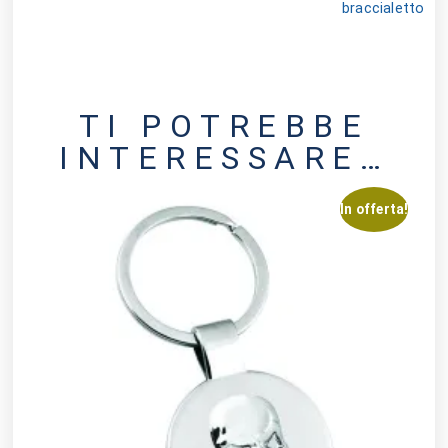
braccialetto
TI POTREBBE
INTERESSARE…
In offerta!