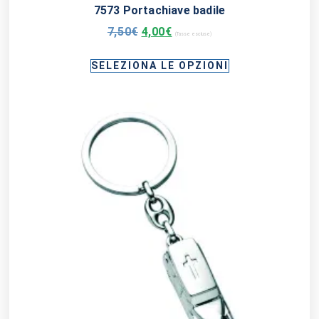
7573 Portachiave badile
7,50
€
4,00
€
(Tasse escluse)
SELEZIONA LE OPZIONI