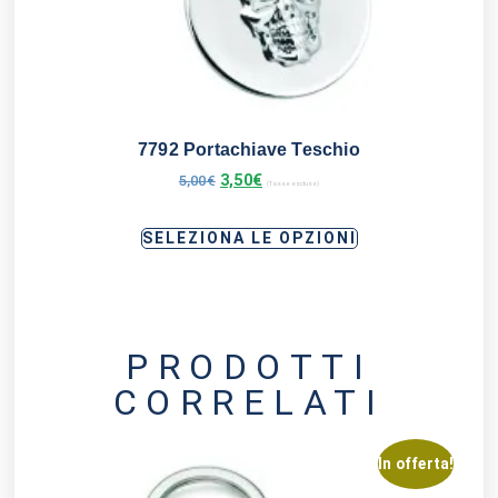
7792 Portachiave Teschio
3,50
€
5,00
€
(Tasse escluse)
SELEZIONA LE OPZIONI
PRODOTTI
CORRELATI
In offerta!