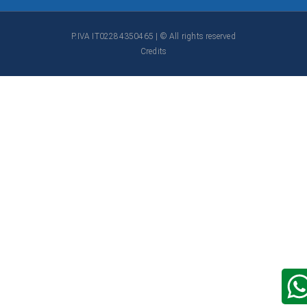
P.IVA IT02284350465 | © All rights reserved
Credits