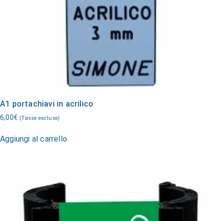
A1 portachiavi in acrilico
6,00
€
(Tasse escluse)
Aggiungi al carrello