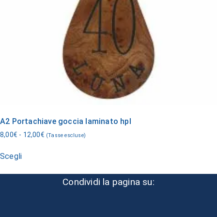
A2 Portachiave goccia laminato hpl
8,00
€
-
12,00
€
(Tasse escluse)
Scegli
Condividi la pagina su: