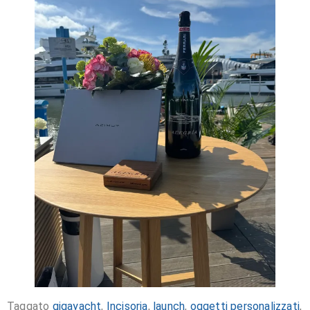
Taggato
gigayacht
,
Incisoria
,
launch
,
oggetti personalizzati
,