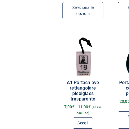
Seleziona le
opzioni
A1 Portachiave
Port
rettangolare
c
plexiglass
p
trasparente
20,0
7,00
€
-
11,00
€
(Tasse
escluse)
Scegli