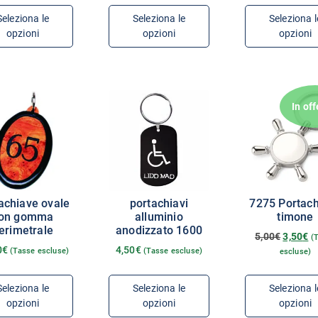
Seleziona le
Seleziona le
Seleziona l
opzioni
opzioni
opzioni
In off
achiave ovale
portachiavi
7275 Portac
on gomma
alluminio
timone
erimetrale
anodizzato 1600
5,00
€
3,50
€
(
0
€
4,50
€
(Tasse escluse)
(Tasse escluse)
escluse)
Seleziona le
Seleziona le
Seleziona l
opzioni
opzioni
opzioni