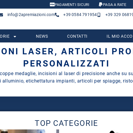
PAGAMENTI SICURI
PAGA A RATE
info@2apremiazioni.com
+39 0584 791954
+39 329 0681
ORIE
NEWS
CONTATTI
IL MIO ACC
SIONI LASER, ARTICOLI PR
PERSONALIZZATI
coppe medaglie, incisioni al laser di precisione anche su su
 alluminio, etichettatura impianti, articoli per spiagge, risto
TOP CATEGORIE