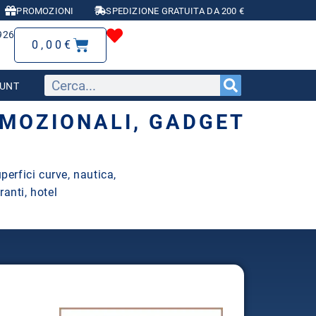
PROMOZIONI
SPEDIZIONE GRATUITA DA 200 €
926
0,00
€
OUNT
OMOZIONALI, GADGET
perfici curve, nautica,
ranti, hotel