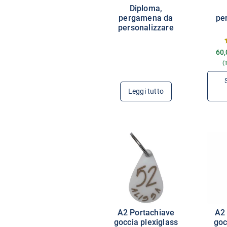
Diploma,
pergamena da
pe
personalizzare
60,
(
Leggi tutto
A2 Portachiave
A2 
goccia plexiglass
goc