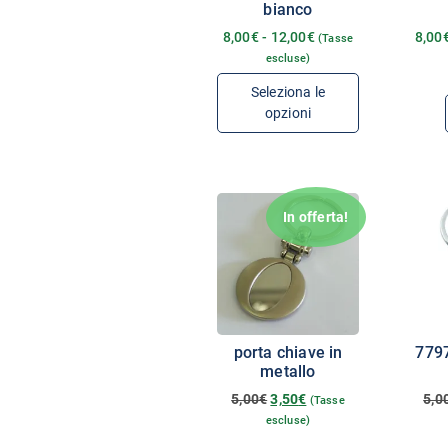
bianco
8,00
€
-
12,00
€
8,00
(Tasse
escluse)
Seleziona le
opzioni
In offerta!
porta chiave in
7797
metallo
5,00
€
3,50
€
5,0
(Tasse
escluse)