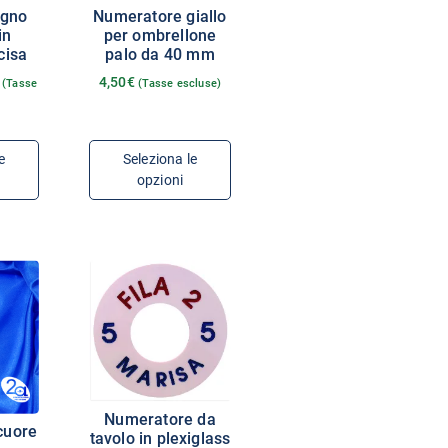
egno
Numeratore giallo
in
per ombrellone
cisa
palo da 40 mm
4,50
€
(Tasse
(Tasse escluse)
e
Seleziona le
opzioni
Numeratore da
cuore
tavolo in plexiglass