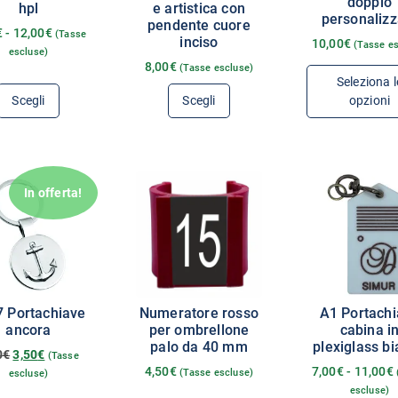
doppio
hpl
e artistica con
personalizz
pendente cuore
€
-
12,00
€
(Tasse
inciso
10,00
€
(Tasse e
escluse)
8,00
€
(Tasse escluse)
Seleziona l
Scegli
Scegli
opzioni
In offerta!
 Portachiave
Numeratore rosso
A1 Portach
ancora
per ombrellone
cabina i
palo da 40 mm
plexiglass b
0
€
3,50
€
(Tasse
4,50
€
7,00
€
-
11,00
€
(Tasse escluse)
escluse)
escluse)