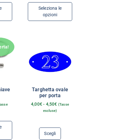
e
Seleziona le
opzioni
erta!
hiave
Targhetta ovale
per porta
4,00
€
-
4,50
€
Tasse
(Tasse
escluse)
e
Scegli