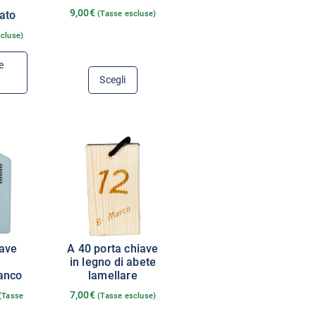
9,00
€
ato
(Tasse escluse)
scluse)
e
Scegli
iave
A 40 porta chiave
n
in legno di abete
ianco
lamellare
7,00
€
(Tasse
(Tasse escluse)