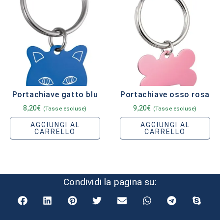
Portachiave gatto blu
Portachiave osso rosa
8,20
€
9,20
€
(Tasse escluse)
(Tasse escluse)
AGGIUNGI AL
AGGIUNGI AL
CARRELLO
CARRELLO
Condividi la pagina su: