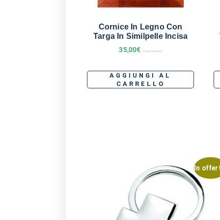
Cornice In Legno Con
Targa In Similpelle Incisa
35,00
€
(Tasse escluse)
AGGIUNGI AL
CARRELLO
In offer