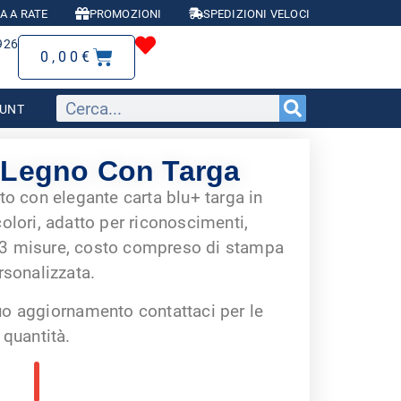
A A RATE
PROMOZIONI
SPEDIZIONI VELOCI
926
0,00
€
OUNT
 Legno Con Targa
to con elegante carta blu+ targa in
olori, adatto per riconoscimenti,
n 3 misure, costo compreso di stampa
rsonalizzata.
uo aggiornamento contattaci per le
quantità.