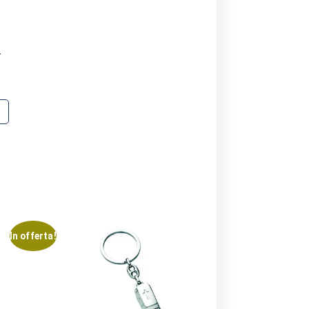
a
In offerta!