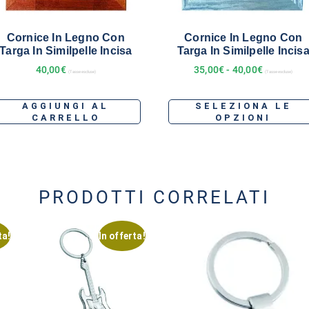
Cornice In Legno Con
Cornice In Legno Con
Targa In Similpelle Incisa
Targa In Similpelle Incis
40,00
€
35,00
€
-
40,00
€
(Tasse escluse)
(Tasse escluse)
AGGIUNGI AL
SELEZIONA LE
CARRELLO
OPZIONI
PRODOTTI CORRELATI
ta!
In offerta!