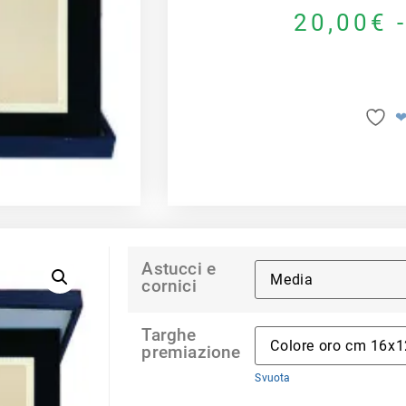
20,00
€
❤
Astucci e
cornici
Targhe
premiazione
Svuota