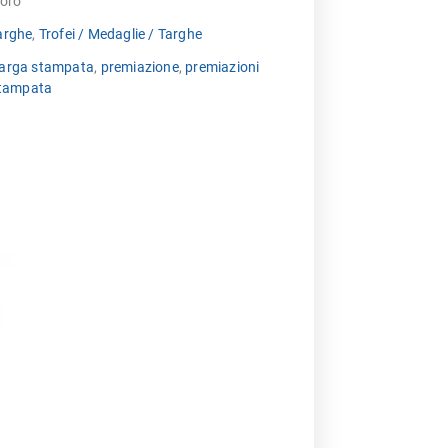
oro
arghe
,
Trofei / Medaglie / Targhe
targa stampata
,
premiazione
,
premiazioni
stampata