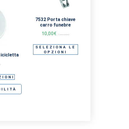
7532 Porta chiave
carro funebre
10,00
€
(Tasse escluse)
SELEZIONA LE
OPZIONI
icicletta
e)
ZIONI
BILITÀ