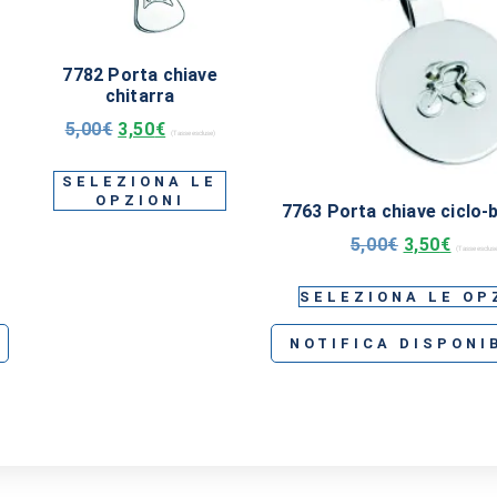
7782 Porta chiave
chitarra
5,00
€
3,50
€
(Tasse escluse)
SELEZIONA LE
OPZIONI
7763 Porta chiave ciclo-b
5,00
€
3,50
€
(Tasse esclus
SELEZIONA LE OP
NOTIFICA DISPONI