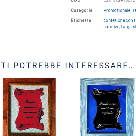
COD
23x19x3+16x12 
Categorie
Promozionale
,
T
Etichette
confezione con 
sportive
,
targa 
TI POTREBBE INTERESSARE…