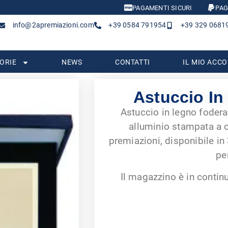
PAGAMENTI SICURI
PAG
info@2apremiazioni.com
+39 0584 791954
+39 329 0681
ORIE
NEWS
CONTATTI
IL MIO ACC
Astuccio In
Astuccio in legno fodera
alluminio stampata a c
premiazioni, disponibile i
pe
Il magazzino è in contin