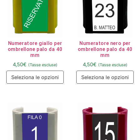
Numeratore giallo per
Numeratore nero per
ombrellone palo da 40
ombrellone palo da 40
mm
mm
4,50
€
4,50
€
(Tasse escluse)
(Tasse escluse)
Seleziona le opzioni
Seleziona le opzioni